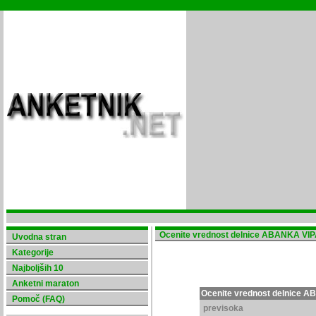
Ocenite vrednost delnice ABANKA VIPA 
Uvodna stran
Kategorije
Najboljših 10
Anketni maraton
Ocenite vrednost delnice AB
Pomoč (FAQ)
previsoka