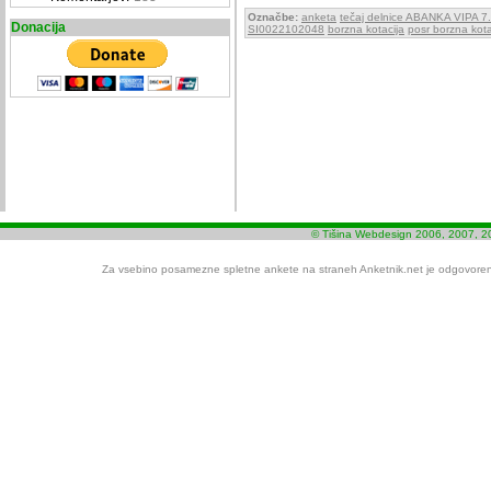
Označbe:
anketa
tečaj delnice ABANKA VIPA 7
Donacija
SI0022102048
borzna kotacija
posr borzna kota
© Tišina Webdesign 2006, 2007, 2
Za vsebino posamezne spletne ankete na straneh Anketnik.net je odgovoren i