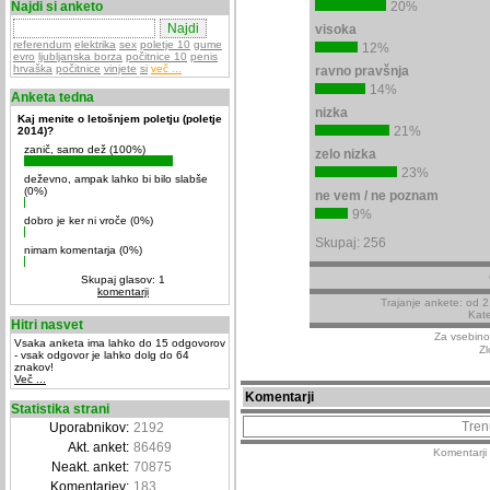
Najdi si anketo
20%
visoka
referendum
elektrika
sex
poletje 10
gume
12%
evro
ljubljanska borza
počitnice 10
penis
hrvaška
počitnice
vinjete
si
več ...
ravno pravšnja
14%
Anketa tedna
nizka
Kaj menite o letošnjem poletju (poletje
21%
2014)?
zanič, samo dež (100%)
zelo nizka
23%
deževno, ampak lahko bi bilo slabše
(0%)
ne vem / ne poznam
9%
dobro je ker ni vroče (0%)
Skupaj: 256
nimam komentarja (0%)
Skupaj glasov: 1
komentarji
Trajanje ankete: od 
Kate
Hitri nasvet
Za vsebino
Vsaka anketa ima lahko do 15 odgovorov
Zl
- vsak odgovor je lahko dolg do 64
znakov!
Več ...
Komentarji
Statistika strani
Tren
Uporabnikov:
2192
Akt. anket:
86469
Komentarji 
Neakt. anket:
70875
Komentarjev:
183