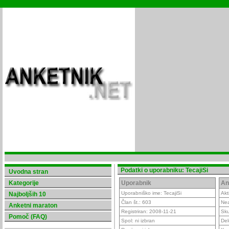
Podatki o uporabniku: TecajiSi
Uvodna stran
Kategorije
Uporabnik
An
Uporabniško ime: TecajiSi
Akt
Najboljših 10
Član št.: 603
Nea
Anketni maraton
Registriran: 2008-11-21
Sku
Pomoč (FAQ)
Spol: ni izbran
Del