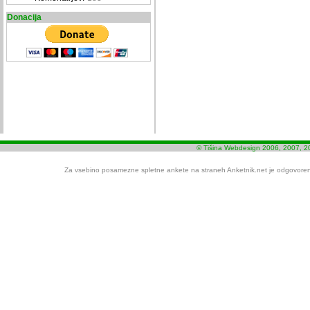
Donacija
© Tišina Webdesign 2006, 2007, 2
Za vsebino posamezne spletne ankete na straneh Anketnik.net je odgovoren i