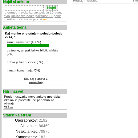
Regija: ni izbrana
Kom
Najdi si anketo
referendum
elektrika
sex
poletje 10
gume
evro
ljubljanska borza
počitnice 10
penis
hrvaška
počitnice
vinjete
si
več ...
Anketa tedna
Kaj menite o letošnjem poletju (poletje
2014)?
zanič, samo dež (100%)
deževno, ampak lahko bi bilo slabše
(0%)
dobro je ker ni vroče (0%)
nimam komentarja (0%)
Skupaj glasov: 1
komentarji
Hitri nasvet
Preden ustvarite novo anketo uporabite
iskalnik in preverite, če podobna že
obstaja!
Več ...
Statistika strani
Uporabnikov:
2192
Akt. anket:
86469
Neakt. anket:
70875
Komentarjev:
183