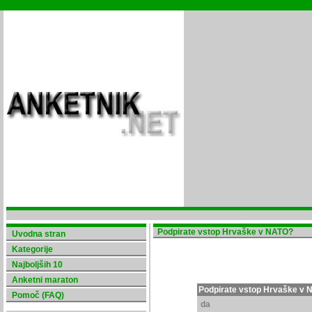
Podpirate vstop Hrvaške v NATO?
Uvodna stran
Kategorije
Najboljših 10
Anketni maraton
Podpirate vstop Hrvaške v
Pomoč (FAQ)
da