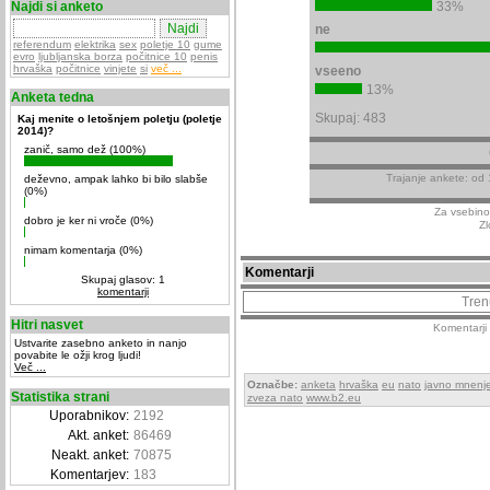
Najdi si anketo
33%
ne
referendum
elektrika
sex
poletje 10
gume
evro
ljubljanska borza
počitnice 10
penis
hrvaška
počitnice
vinjete
si
več ...
vseeno
13%
Anketa tedna
Skupaj: 483
Kaj menite o letošnjem poletju (poletje
2014)?
zanič, samo dež (100%)
Trajanje ankete: od 
deževno, ampak lahko bi bilo slabše
(0%)
Za vsebino
dobro je ker ni vroče (0%)
Zl
nimam komentarja (0%)
Komentarji
Skupaj glasov: 1
komentarji
Tren
Hitri nasvet
Komentarji 
Ustvarite zasebno anketo in nanjo
povabite le ožji krog ljudi!
Več ...
Označbe:
anketa
hrvaška
eu
nato
javno mnenj
Statistika strani
zveza nato
www.b2.eu
Uporabnikov:
2192
Akt. anket:
86469
Neakt. anket:
70875
Komentarjev:
183