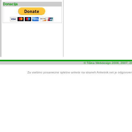
Donacija
© Tišina Webdesign 2006, 2007, 2
Za vsebino posamezne spletne ankete na straneh Anketnik.net je odgovoren i