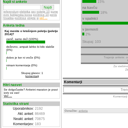
Najdi si anketo
15%
na kavču
referendum
elektrika
sex
poletje 10
gume
18%
evro
ljubljanska borza
počitnice 10
penis
hrvaška
počitnice
vinjete
si
več ...
v spalnici
Anketa tedna
v javnosti
Kaj menite o letošnjem poletju (poletje
2%
2014)?
zanič, samo dež (100%)
Skupaj: 103
deževno, ampak lahko bi bilo slabše
(0%)
Trajanje ankete: 
dobro je ker ni vroče (0%)
nimam komentarja (0%)
Za vsebino
Zl
Skupaj glasov: 1
komentarji
Komentarji
Hitri nasvet
Tren
Se dolgočasite? Anketni maraton je pravi
izziv za vas!
Več ...
Komentarji 
Statistika strani
Uporabnikov:
2192
Označbe:
anketa
Akt. anket:
86469
Neakt. anket:
70875
Komentarjev:
183