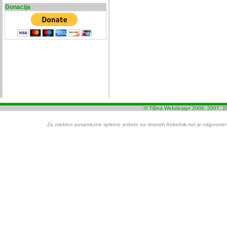
Donacija
© Tišina Webdesign 2006, 2007, 2
Za vsebino posamezne spletne ankete na straneh Anketnik.net je odgovoren i