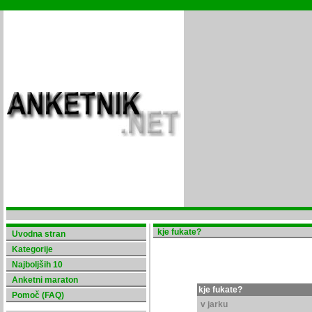
kje fukate?
Uvodna stran
Kategorije
Najboljših 10
Anketni maraton
kje fukate?
Pomoč (FAQ)
v jarku