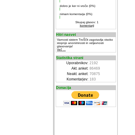
dobro je ker ni vroče (0%)
nimam komentarja (0%)
Skupaj glasov: 1
komentarji
Hitri nasvet
Varnosti sistem TroŠčit zagotavlja visoko
stopnjo anonimnosti in veljavnosti
glasovanja!
Več ...
Statistika strani
Uporabnikov:
2192
Akt. anket:
86469
Neakt. anket:
70875
Komentarjev:
183
Donacija