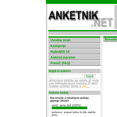
Besedna 
Uvodna stran
Kategorije
Najboljših 10
Anketni maraton
Pomoč (FAQ)
Najdi si anketo
referendum
elektrika
sex
poletje 10
gume
evro
ljubljanska borza
počitnice 10
penis
hrvaška
počitnice
vinjete
si
več ...
Anketa tedna
Kaj menite o letošnjem poletju
(poletje 2014)?
zanič, samo dež (100%)
deževno, ampak lahko bi bilo slabše
(0%)