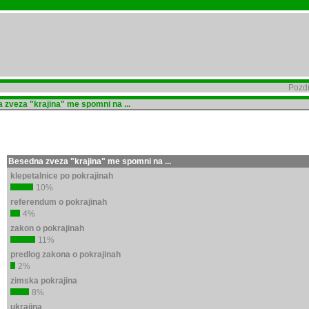
Pozdr
zveza "krajina" me spomni na ...
Besedna zveza "krajina" me spomni na ...
klepetalnice po pokrajinah
10%
referendum o pokrajinah
4%
zakon o pokrajinah
11%
predlog zakona o pokrajinah
2%
zimska pokrajina
8%
ukrajina