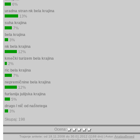
6%
uradna stran nk bela krajina
13%
suha krajina
7%
bela krajina
3%
nk bela krajina
12%
kmečki turizem bela krajina
2%
ric bela krajina
7%
nepremičnine bela krajina
12%
furlanija julijska krajina
5%
drugo / nič od naštetega
3%
Skupaj: 198
Ocena:
Trajanje ankete: od 18.11.2008 do 30.01.2012 (1168 dni) | Avtor:
AnalizaBesed
Kategorija:
Izobraževanje & kultura