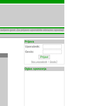
avljeni gost. Za prijavo uporabite obrazec spodaj!
Prijava
Uporabnik:
Geslo:
Nov uporabnik
|
Geslo?
Oglas sponzorja