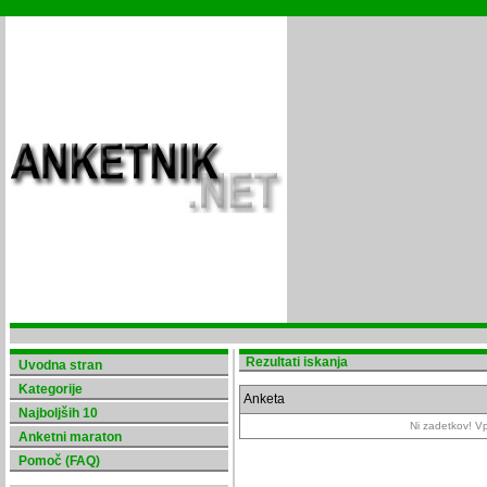
Rezultati iskanja
Uvodna stran
Kategorije
Anketa
Najboljših 10
Ni zadetkov! Vpi
Anketni maraton
Pomoč (FAQ)