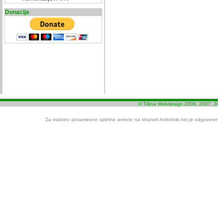
Donacija
© Tišina Webdesign 2006, 2007, 2
Za vsebino posamezne spletne ankete na straneh Anketnik.net je odgovoren i