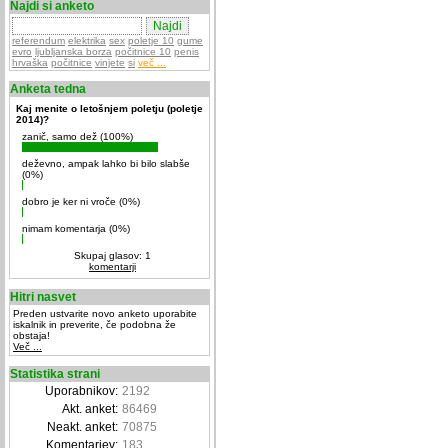
Najdi si anketo
referendum
elektrika
sex
poletje 10
gume
evro
ljubljanska borza
počitnice 10
penis
hrvaška
počitnice
vinjete
si
več ...
Anketa tedna
Kaj menite o letošnjem poletju (poletje
2014)?
zanič, samo dež (100%)
deževno, ampak lahko bi bilo slabše
(0%)
dobro je ker ni vroče (0%)
nimam komentarja (0%)
Skupaj glasov: 1
komentarji
Hitri nasvet
Preden ustvarite novo anketo uporabite
iskalnik in preverite, če podobna že
obstaja!
Več ...
Statistika strani
Uporabnikov:
2192
Akt. anket:
86469
Neakt. anket:
70875
Komentarjev:
183