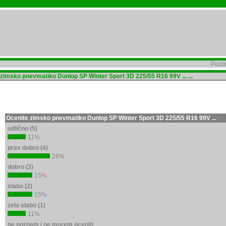
Pozdr
imsko pnevmatiko Dunlop SP Winter Sport 3D 225/55 R16 99V ... ...
Ocenite zimsko pnevmatiko Dunlop SP Winter Sport 3D 225/55 R16 99V ...
odlično (5)
11%
prav dobro (4)
26%
dobro (3)
15%
slabo (2)
15%
zelo slabo (1)
11%
ne poznam / ne morem oceniti