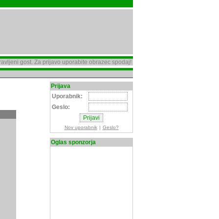
avljeni gost. Za prijavo uporabite obrazec spodaj!
Prijava
Uporabnik:
Geslo:
Nov uporabnik
|
Geslo?
Oglas sponzorja