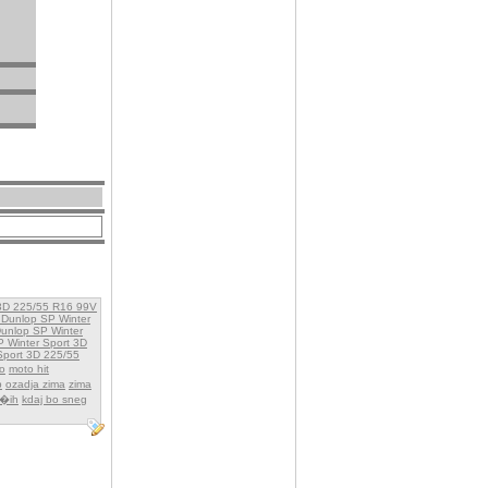
 3D 225/55 R16 99V
t Dunlop SP Winter
unlop SP Winter
SP Winter Sport 3D
Sport 3D 225/55
o
moto hit
p
ozadja zima
zima
�ih
kdaj bo sneg