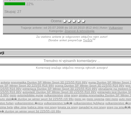
22%
Skupaj: 27
Ocena:
Trajanje ankete: od 20.07.2008 do 10.10.2010 (812 dni) | Avtor:
Vulkanizer
Kategorija:
Znanost & tehnologija
Za vsebino ankete je odgovoren izključno njen avtor!
TM
Zlorabe anket preprečuje
TroŠčit
rji
Trenutno ni vpisanih komentarjev ...
Komentarji izražajo izključno mnenja njihovih avtorjev!
anketa
pnevmatika Dunlop SP Winter Sport 3D 225/55 R16 99V
guma Dunlop SP Winter Sport
op SP Winter Sport 3D 225/55 R16 99V
ocena Dunlop SP Winter Sport 3D 225/55 R16 99V
tes
 225/55 R16 99V
primerjava Dunlop SP Winter Sport 3D 225/55 R16 99V
obnašanje na mokrem D
 225/55 R16 99V
avtoplašč Dunlop SP Winter Sport 3D 225/55 R16 99V
primerjalni test Dunlop 
16 99V
moto
avtomobilske gume
vulkanizerstvo
zima
sneg
zimska pnevmatika Dunlop SP Winter 
avto slak�� dunlop sp winter sport 3d 225/55 r16 99v
moto gp
moto oprema
mini moto
avto mot
stvo furlan
vulkanizerstvo �pica
vulkanizerstvo la�i�
vulkanizerstvo ljubljana
vulkanizerstvo �o
 zima bela
slike zima
babica zima
prvi sneg
lopata za sneg
zapadel je prvi sneg
sneg na smu�i�
�� dunlop sp winter sport 3d 225/55 r16 99v