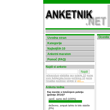
Ocenite z
Uvodna stran
Kategorije
Najboljših 10
Anketni maraton
Pomoč (FAQ)
Najdi si anketo
referendum
elektrika
sex
poletje 10
gume
evro
ljubljanska borza
počitnice 10
penis
hrvaška
počitnice
vinjete
si
več ...
Anketa tedna
Kaj menite o letošnjem poletju
(poletje 2014)?
zanič, samo dež (100%)
deževno, ampak lahko bi bilo slabše
(0%)