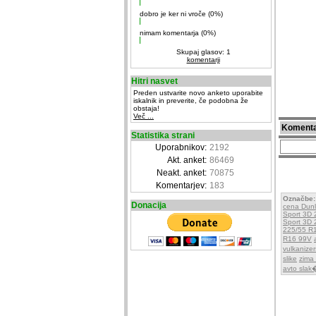
dobro je ker ni vroče (0%)
nimam komentarja (0%)
Skupaj glasov: 1
komentarji
Hitri nasvet
Preden ustvarite novo anketo uporabite
iskalnik in preverite, če podobna že
obstaja!
Več ...
Komenta
Statistika strani
Uporabnikov:
2192
Akt. anket:
86469
Neakt. anket:
70875
Komentarjev:
183
Označbe:
Donacija
cena Dunl
Sport 3D
Sport 3D
225/55 R
R16 99V
vulkanizer
slike
zima
avto slak