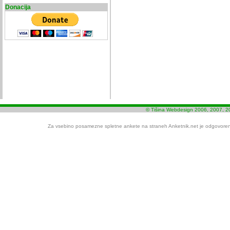
Donacija
© Tišina Webdesign 2006, 2007, 2
Za vsebino posamezne spletne ankete na straneh Anketnik.net je odgovoren i