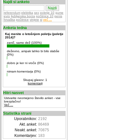
Najdi si anketo
referendum
elektrika
sex
poletje 10
gume
evro
ljubljanska borza
počitnice 10
penis
hrvaška
počitnice
vinjete
si
več ...
Anketa tedna
Kaj menite o letošnjem poletju (poletje
2014)?
zanič, samo dež (100%)
deževno, ampak lahko bi bilo slabše
(0%)
dobro je ker ni vroče (0%)
nimam komentarja (0%)
Skupaj glasov: 1
komentarji
Hitri nasvet
Ustvarite neomejeno število anket - vse
brezplačno!
Več ...
Statistika strani
Uporabnikov:
2192
Akt. anket:
86469
Neakt. anket:
70875
Komentarjev:
183