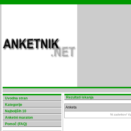
Rezultati iskanja
Uvodna stran
Kategorije
Anketa
Najboljših 10
Ni zadetkov! Vpi
Anketni maraton
Pomoč (FAQ)